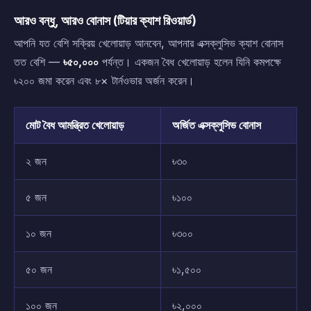
আরও বন্ধু, আরও বোনাস (টিয়ার ক্যাশ রিওয়ার্ড)
আপনি যত বেশি সক্রিয় খেলোয়াড় আনবেন, আপনার এক্সক্লুসিভ ক্যাশ বোনাস
তত বেশি —
৳৫০,০০০
পর্যন্ত। একজন বৈধ খেলোয়াড় হলেন যিনি কমপক্ষে
৳২০০ জমা করেন এবং ৮× টার্নওভার অর্জন করেন।
মোট বৈধ আমন্ত্রিত খেলোয়াড়
অর্জিত এক্সক্লুসিভ বোনাস
২ জন
৳৩০
৫ জন
৳১০০
১০ জন
৳৩০০
৫০ জন
৳১,৫০০
১০০ জন
৳২,০০০