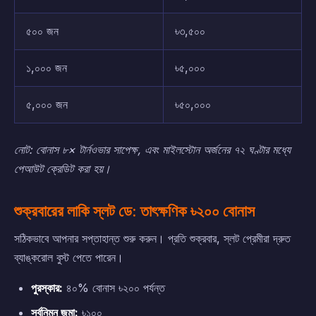
৫০০ জন
৳৩,৫০০
১,০০০ জন
৳৫,০০০
৫,০০০ জন
৳৫০,০০০
নোট: বোনাস ৮× টার্নওভার সাপেক্ষ, এবং মাইলস্টোন অর্জনের ৭২ ঘণ্টার মধ্যে
পেআউট ক্রেডিট করা হয়।
শুক্রবারের লাকি স্লট ডে: তাৎক্ষণিক ৳২০০ বোনাস
সঠিকভাবে আপনার সপ্তাহান্ত শুরু করুন। প্রতি শুক্রবার, স্লট প্রেমীরা দ্রুত
ব্যাঙ্করোল বুস্ট পেতে পারেন।
পুরস্কার:
৪০% বোনাস ৳২০০ পর্যন্ত
সর্বনিম্ন জমা:
৳১০০