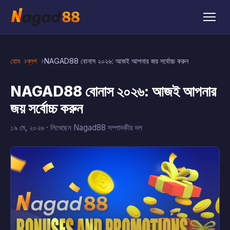
হোম
ব্লগ
NAGAD88 বোনাস ২০২৬: আজই আপনার জয় সর্বোচ্চ করুন
NAGAD88 বোনাস ২০২৬: আজই আপনার
জয় সর্বোচ্চ করুন
১৯ মে, ২০২৬
· লিখেছেন Nagad88 সম্পাদকীয় দল