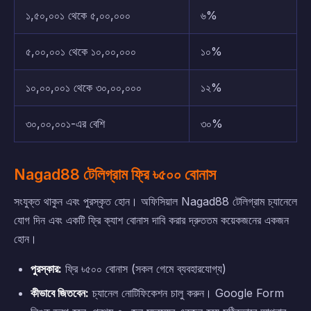
১,৫০,০০১ থেকে ৫,০০,০০০
৬%
৫,০০,০০১ থেকে ১০,০০,০০০
১০%
১০,০০,০০১ থেকে ৩০,০০,০০০
১২%
৩০,০০,০০১-এর বেশি
৩০%
Nagad88 টেলিগ্রাম ফ্রি ৳৫০০ বোনাস
সংযুক্ত থাকুন এবং পুরস্কৃত হোন। অফিসিয়াল Nagad88 টেলিগ্রাম চ্যানেলে
যোগ দিন এবং একটি ফ্রি ক্যাশ বোনাস দাবি করার দ্রুততম কয়েকজনের একজন
হোন।
পুরস্কার:
ফ্রি ৳৫০০ বোনাস (সকল গেমে ব্যবহারযোগ্য)
কীভাবে জিতবেন:
চ্যানেল নোটিফিকেশন চালু করুন। Google Form