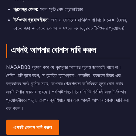
প্রযোজ্য গেমস:
সকল স্লট গেম প্রোভাইডার
টার্নওভার প্রয়োজনীয়তা:
জমা ও বোনাসের সম্মিলিত পরিমাণের ১২× (যেমন,
৳৫০০ জমা + ৳২০০ বোনাস = ৳৭০০ → ৳৮,৪০০ টার্নওভার প্রয়োজন)
এখনই আপনার বোনাস দাবি করুন
NAGAD88 প্রমাণ করে যে পুরস্কার আপনার প্রথম জমাতেই থামে না।
দৈনিক টেলিগ্রাম ড্রপ, সাপ্তাহিক ক্যাশব্যাক, লোভনীয় রেফারেল টিয়ার এবং
শুক্রবারের স্লট বুস্টের সাথে, আপনার গেমপ্লেতে অতিরিক্ত মূল্য যোগ করার
একটি উপায় সবসময় রয়েছে। প্রতিটি প্রমোশনের নির্দিষ্ট শর্তাবলী এবং টার্নওভার
প্রয়োজনীয়তা পড়ুন, তারপর ক্যাশিয়ারে যান এবং আজই আপনার বোনাস দাবি করা
শুরু করুন।
এখনই বোনাস দাবি করুন