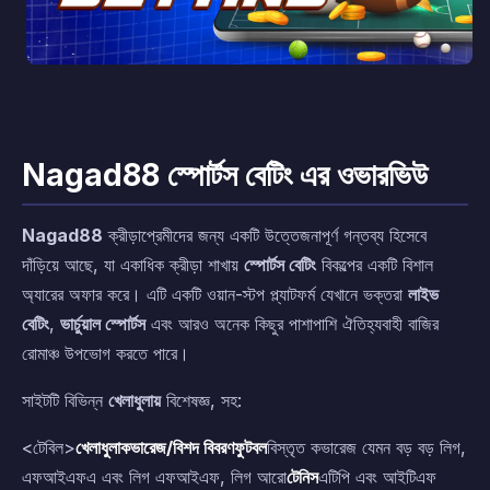
Nagad88 স্পোর্টস বেটিং এর ওভারভিউ
Nagad88
ক্রীড়াপ্রেমীদের জন্য একটি উত্তেজনাপূর্ণ গন্তব্য হিসেবে
দাঁড়িয়ে আছে, যা একাধিক ক্রীড়া শাখায়
স্পোর্টস বেটিং
বিকল্পের একটি বিশাল
অ্যারের অফার করে। এটি একটি ওয়ান-স্টপ প্ল্যাটফর্ম যেখানে ভক্তরা
লাইভ
বেটিং
,
ভার্চুয়াল স্পোর্টস
এবং আরও অনেক কিছুর পাশাপাশি ঐতিহ্যবাহী বাজির
রোমাঞ্চ উপভোগ করতে পারে।
সাইটটি বিভিন্ন
খেলাধুলায়
বিশেষজ্ঞ, সহ:
<টেবিল>
খেলাধুলা
কভারেজ/বিশদ বিবরণ
ফুটবল
বিস্তৃত কভারেজ যেমন বড় বড় লিগ,
এফআইএফএ এবং লিগ এফআইএফ, লিগ আরো
টেনিস
এটিপি এবং আইটিএফ