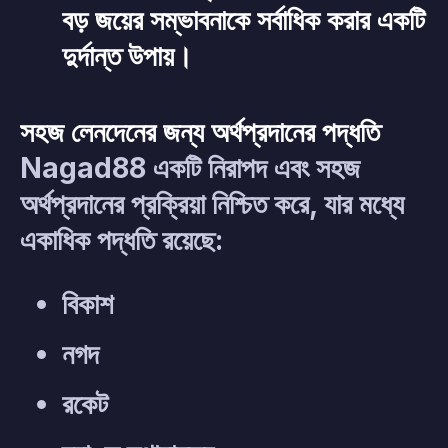
বড় জয়ের সম্ভাবনাকে সর্বাধিক করার একটি
দুর্দান্ত উপায়।
সহজ লেনদেনের জন্য অর্থপ্রদানের পদ্ধতি
Nagad88 একটি
নিরাপদ
এবং
সহজ
অর্থপ্রদানের প্রক্রিয়া নিশ্চিত করে, যার মধ্যে
একাধিক পদ্ধতি রয়েছে:
বিকাশ
নগদ
রকেট