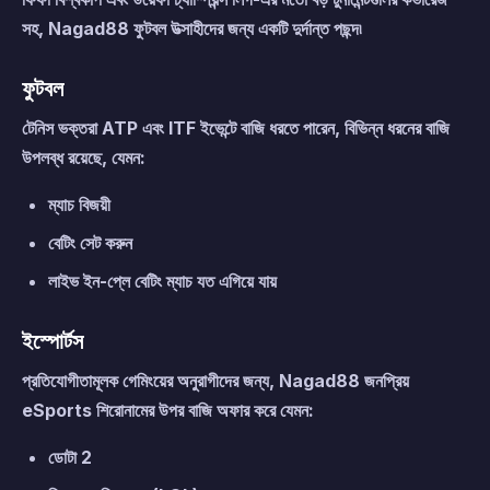
সহ, Nagad88 ফুটবল উত্সাহীদের জন্য একটি দুর্দান্ত পছন্দ৷
ফুটবল
টেনিস ভক্তরা
ATP
এবং
ITF
ইভেন্টে বাজি ধরতে পারেন, বিভিন্ন ধরনের বাজি
উপলব্ধ রয়েছে, যেমন:
ম্যাচ বিজয়ী
বেটিং সেট করুন
লাইভ ইন-প্লে বেটিং
ম্যাচ যত এগিয়ে যায়
ইস্পোর্টস
প্রতিযোগীতামূলক গেমিংয়ের অনুরাগীদের জন্য,
Nagad88
জনপ্রিয়
eSports শিরোনামের উপর বাজি অফার করে যেমন:
ডোটা 2