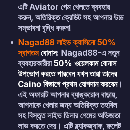
এটি Aviator গেম খেলতে ব্যবহার
করুন, অতিরিক্ত ক্রেডিট সহ আপনার উচ্চ
সম্ভাবনা বৃদ্ধি করুন!
Nagad88 লাইভ ক্যাসিনো 50%
স্বাগতম
বোনাস
: Nagad88-এ নতুন
ব্যবহারকারীরা
50% ওয়েলকাম বোনাস
উপভোগ করতে পারবেন যখন তারা তাদের
Caino বিভাগে প্রথম যোগদান করবেন
।
এই অফারটি আপনার ব্যাঙ্করোল বাড়ায়,
আপনাকে খেলার জন্য অতিরিক্ত তহবিল
সহ বিস্তৃত লাইভ ডিলার গেমের অভিজ্ঞতা
লাভ করতে দেয়। এটি ব্ল্যাকজ্যাক, রুলেট