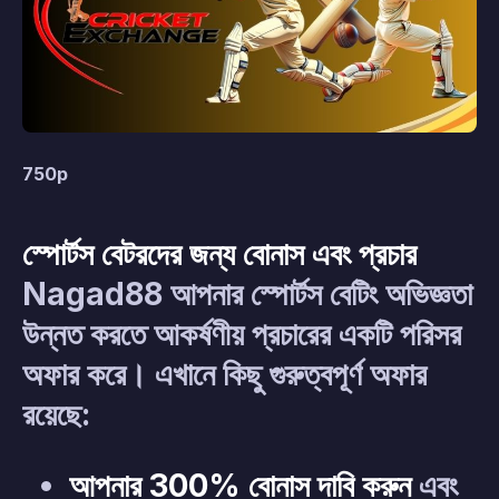
750p
স্পোর্টস বেটরদের জন্য বোনাস এবং প্রচার
Nagad88 আপনার স্পোর্টস বেটিং অভিজ্ঞতা
উন্নত করতে
আকর্ষণীয় প্রচারের
একটি পরিসর
অফার করে। এখানে কিছু গুরুত্বপূর্ণ অফার
রয়েছে:
আপনার 300% বোনাস দাবি করুন
এবং