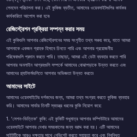
লেনদেন পরিচালনা করা। এই কুকিজ ব্যতীত, আমাদের ওয়েবসাইটগুলির কার্যকর
কার্যকারিতা আপোস করা হবে৷
রেজিস্ট্রেশন প্রক্রিয়া সম্পন্ন করার সময়
এই কুকিগুলি আপনার রেজিস্ট্রেশনের সময় সংগৃহীত তথ্য সঞ্চয় করে, যাতে আমরা
আপনাকে একজন গ্রাহক হিসাবে চিনতে পারি এবং আপনার প্রয়োজনীয়
পরিষেবাগুলি প্রদান করতে পারি। তাছাড়া, আমরা এই ডেটা ব্যবহার করতে পারি
আপনার অনলাইন আগ্রহগুলি সম্পর্কে আমাদের বোঝাপড়াকে উন্নত করতে এবং
আমাদের প্ল্যাটফর্মগুলিতে আপনার অভিজ্ঞতা উন্নত করতে৷
আমাদের সাইটে
আমাদের ওয়েবসাইটের দর্শকদের জন্য, আমরা তথ্য সংগ্রহ করতে কুকিজ ব্যবহার
করি। আমাদের সার্ভার তিনটি স্বতন্ত্র ধরনের কুকি নিয়োগ করে:
1. 'সেশন-ভিত্তিক' কুকি: এই কুকিটি শুধুমাত্র আপনার কম্পিউটারে আমাদের
ওয়েবসাইটে আপনার দেখার সময়কালের জন্য বরাদ্দ করা হয়। এটি আমাদের
সাইটটিকে আরও দক্ষতার সাথে নেভিগেট করতে সহায়তা করে এবং নিবন্ধিত