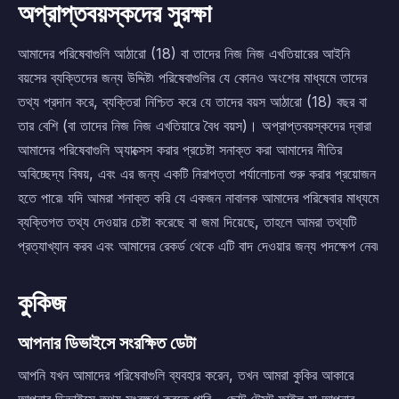
অপ্রাপ্তবয়স্কদের সুরক্ষা
আমাদের পরিষেবাগুলি আঠারো (18) বা তাদের নিজ নিজ এখতিয়ারের আইনি
বয়সের ব্যক্তিদের জন্য উদ্দিষ্ট৷ পরিষেবাগুলির যে কোনও অংশের মাধ্যমে তাদের
তথ্য প্রদান করে, ব্যক্তিরা নিশ্চিত করে যে তাদের বয়স আঠারো (18) বছর বা
তার বেশি (বা তাদের নিজ নিজ এখতিয়ারে বৈধ বয়স)। অপ্রাপ্তবয়স্কদের দ্বারা
আমাদের পরিষেবাগুলি অ্যাক্সেস করার প্রচেষ্টা সনাক্ত করা আমাদের নীতির
অবিচ্ছেদ্য বিষয়, এবং এর জন্য একটি নিরাপত্তা পর্যালোচনা শুরু করার প্রয়োজন
হতে পারে৷ যদি আমরা শনাক্ত করি যে একজন নাবালক আমাদের পরিষেবার মাধ্যমে
ব্যক্তিগত তথ্য দেওয়ার চেষ্টা করেছে বা জমা দিয়েছে, তাহলে আমরা তথ্যটি
প্রত্যাখ্যান করব এবং আমাদের রেকর্ড থেকে এটি বাদ দেওয়ার জন্য পদক্ষেপ নেব৷
কুকিজ
আপনার ডিভাইসে সংরক্ষিত ডেটা
আপনি যখন আমাদের পরিষেবাগুলি ব্যবহার করেন, তখন আমরা কুকির আকারে