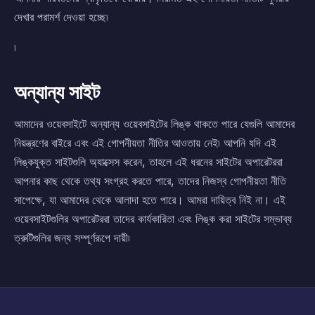
দেখার পরামর্শ দেওয়া হচ্ছে৷
৷
অন্যান্য সাইট
আমাদের ওয়েবসাইটে অন্যান্য ওয়েবসাইটের লিঙ্ক থাকতে পারে যেগুলি আমাদের
নিয়ন্ত্রণের বাইরে এবং এই গোপনীয়তা নীতির আওতায় নেই৷ আপনি যদি এই
লিঙ্কযুক্ত সাইটগুলি অ্যাক্সেস করেন, তাহলে এই ধরনের সাইটের অপারেটররা
আপনার কাছ থেকে তথ্য সংগ্রহ করতে পারে, তাদের নিজস্ব গোপনীয়তা নীতি
সাপেক্ষে, যা আমাদের থেকে আলাদা হতে পারে। আমরা দায়িত্ব নিই না। এই
ওয়েবসাইটগুলির অপারেটররা তাদের কার্যকারিতা এবং লিঙ্ক করা সাইটের সম্ভাব্য
ত্রুটিগুলির জন্য সম্পূর্ণরূপে দায়ী৷