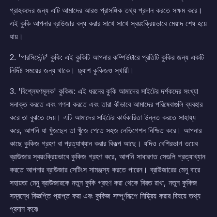
গ্রাহকদের জন্য এটি আমাদের আরও প্রাসঙ্গিক তথ্য প্রদান করতে সক্ষম করে।
এই কুকি আপনার ব্রাউজার বন্ধ করার সাথে সাথে স্বয়ংক্রিয়ভাবে মেয়াদ শেষ হয়ে
যায়।
2. 'পারসিস্টেন্ট' কুকি: এই কুকিটি আপনার কম্পিউটারে প্রতিটি কুকির জন্য একটি
নির্দিষ্ট সময়ের জন্য থাকে। ফ্ল্যাশ কুকিজও স্থায়ী।
3. 'বিশ্লেষণমূলক' কুকিজ: এই ধরনের কুকি আমাদের সাইটের দর্শকদের সংখ্যা
সনাক্ত করতে এবং গণনা করতে এবং তারা কীভাবে আমাদের পরিষেবাগুলি ব্যবহার
করে তা বুঝতে দেয়। এটি আমাদের সাইটের কার্যকারিতা উন্নত করতে সাহায্য
করে, আপনি যা খুঁজছেন তা খুঁজে পেতে সহজ নেভিগেশন নিশ্চিত করে। আপনার
কাছে কুকিজ গ্রহণ বা প্রত্যাখ্যান করার বিকল্প আছে। যদিও বেশিরভাগ ওয়েব
ব্রাউজার স্বয়ংক্রিয়ভাবে কুকিজ গ্রহণ করে, আপনি সাধারণত সেগুলি প্রত্যাখ্যান
করতে আপনার ব্রাউজার সেটিংস সামঞ্জস্য করতে পারেন। ব্রাউজারের মেনু বারে
সহায়তা মেনু ব্রাউজারকে নতুন কুকি গ্রহণ করা থেকে বিরত রাখা, নতুন কুকিজ
সম্বন্ধে বিজ্ঞপ্তি প্রাপ্ত করা এবং কুকিজ সম্পূর্ণরূপে নিষ্ক্রিয় করার বিষয়ে তথ্য
প্রদান করে৷