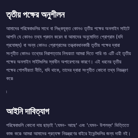
তৃতীয় পক্ষের অনুশীলন
আমাদের পরিষেবাগুলির সাথে বা লিঙ্কযুক্ত কোনও তৃতীয় পক্ষের অনলাইন সাইটে
আপনি যে কোনও তথ্য প্রদান করেন বা আমাদের অনুমোদিত প্রোগ্রাম (যদি
প্রযোজ্য) বা অন্য কোনও প্রোগ্রামের তত্ত্বাবধানকারী তৃতীয় পক্ষের দ্বারা
সংগৃহীত কোনও তথ্যের নিরাপত্তার নিশ্চয়তা আমরা দিতে পারি না৷ এটি এই তৃতীয়
পক্ষের অনলাইন সাইটগুলির স্বাধীন অপারেশনের কারণে। এই ধরনের তৃতীয়
পক্ষের গোপনীয়তা নীতি, যদি থাকে, তাদের দ্বারা সংগৃহীত কোনো তথ্য নিয়ন্ত্রণ
করে৷
৷
আইনি দাবিত্যাগ
পরিষেবাগুলি কোনো দায় ছাড়াই 'যেমন- আছে' এবং 'যেমন- উপলব্ধ' ভিত্তিতে
কাজ করে৷ আমরা আমাদের প্রত্যক্ষ নিয়ন্ত্রণের বাইরে ইভেন্টগুলির জন্য দায়ী নই।