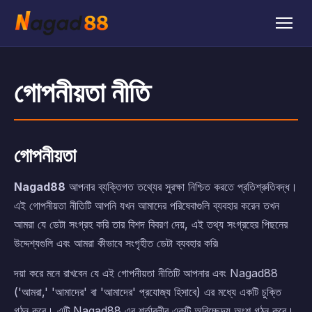
গোপনীয়তা নীতি
গোপনীয়তা
Nagad88
আপনার ব্যক্তিগত তথ্যের সুরক্ষা নিশ্চিত করতে প্রতিশ্রুতিবদ্ধ।
এই গোপনীয়তা নীতিটি আপনি যখন আমাদের পরিষেবাগুলি ব্যবহার করেন তখন
আমরা যে ডেটা সংগ্রহ করি তার বিশদ বিবরণ দেয়, এই তথ্য সংগ্রহের পিছনের
উদ্দেশ্যগুলি এবং আমরা কীভাবে সংগৃহীত ডেটা ব্যবহার করি৷
দয়া করে মনে রাখবেন যে এই গোপনীয়তা নীতিটি আপনার এবং Nagad88
('আমরা,' 'আমাদের' বা 'আমাদের' প্রযোজ্য হিসাবে) এর মধ্যে একটি চুক্তি
গঠন করে। এটি Nagad88 এর শর্তাবলীর একটি অবিচ্ছেদ্য অংশ গঠন করে।