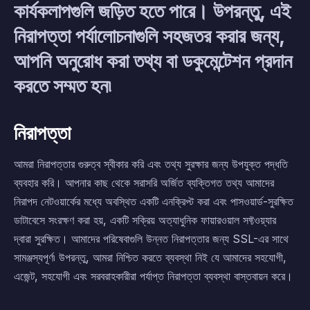
কার্যকলাপগুলি জড়িত হতে পারে। উপরন্তু, এই
নিরাপত্তা পর্যালোচনাগুলি সহজতর করার জন্য,
আপনি অনুরোধ করা তথ্য বা ডকুমেন্টেশন প্রদান
করতে সম্মত হন৷
নিরাপত্তা
আমরা নিরাপত্তার গুরুত্ব স্বীকার করি এবং তথ্য সুরক্ষার জন্য উপযুক্ত পদ্ধতি
ব্যবহার করি। আপনার কাছ থেকে সরাসরি অর্জিত ব্যক্তিগত তথ্য আমাদের
নিরাপদ নেটওয়ার্কের মধ্যে অবস্থিত একটি এনক্রিপ্ট করা এবং পাসওয়ার্ড-সুরক্ষিত
ডাটাবেসে সংরক্ষণ করা হয়, একটি সক্রিয় অত্যাধুনিক ফায়ারওয়াল সফ্টওয়্যার
দ্বারা সুরক্ষিত। আমাদের পরিষেবাগুলি উন্নত নিরাপত্তার জন্য SSL-এর সাথে
সামঞ্জস্যপূর্ণ৷ উপরন্তু, আমরা নিশ্চিত করতে ব্যবস্থা নিই যে আমাদের সহযোগী,
এজেন্ট, সহযোগী এবং সরবরাহকারীরা পর্যাপ্ত নিরাপত্তা ব্যবস্থা বাস্তবায়ন করে।